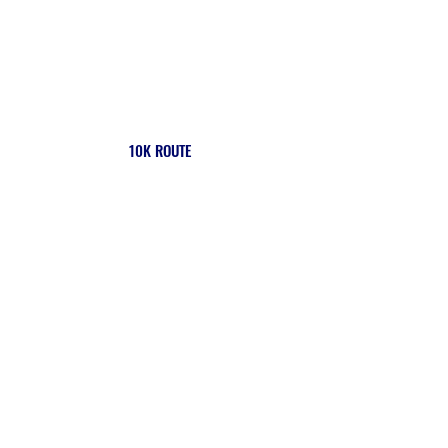
10K ROUTE
Sponsorisé par: Let's Print It Ltd. & Honey Bee's Ice Cream Parlour