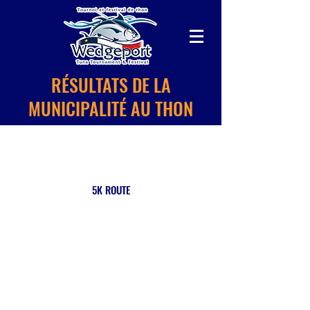
RÉSULTATS DE LA
MUNICIPALITÉ AU THON
5K ROUTE
Sponsorisé par: Let's Print It Ltd. & Honey Bee's Ice Cream Parlour